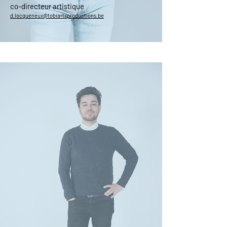
co-directeur artistique
d.locqueneux@tobiartsproductions.be