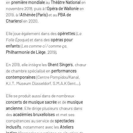
en 
première mondiale
 au 
Théâtre National
 en 
novembre 2018, puis à l’
Opéra de Wallonie
 en 
2019, à l’
Athénée (Paris)
 et au 
PBA de 
Charleroi
 en 2020.
Elle joue également dans des 
opérettes
 (
La 
Folle Époque
) et dans des 
opéras pour 
enfants
 (
Les comme ci / comme ça
, 
Philharmonie de Liège
, 2019).
En 2019, elle intègre les 
Ghent Singers
, chœur 
de chambre spécialisé en 
performances 
contemporaines
 (Centre Pompidou/Kanal, 
K.I.T. Museum Düsseldorf, S.M.A.K Gent…).
Elle se produit aussi dans de nombreux 
concerts de musique sacrée
 et de 
musique 
ancienne
. Elle dirige plusieurs chœurs dans 
des 
académies bruxelloises
 et met ses 
compétences au service de 
spectacles 
inclusifs
, notamment avec les 
Ateliers 