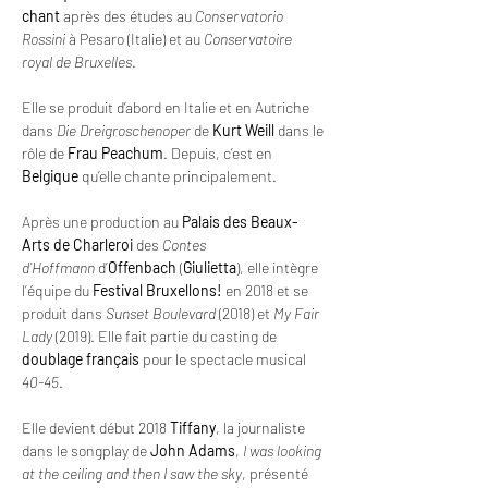
chant
 après des études au 
Conservatorio 
Rossini
 à Pesaro (Italie) et au 
Conservatoire 
royal de Bruxelles
.
Elle se produit d’abord en Italie et en Autriche 
dans 
Die Dreigroschenoper
 de 
Kurt Weill
 dans le 
rôle de 
Frau Peachum
. Depuis, c’est en 
Belgique
 qu’elle chante principalement.
Après une production au 
Palais des Beaux-
Arts de Charleroi
 des 
Contes 
d’Hoffmann
 d’
Offenbach
 (
Giulietta
), elle intègre 
l’équipe du 
Festival Bruxellons!
 en 2018 et se 
produit dans 
Sunset Boulevard
 (2018) et 
My Fair 
Lady
 (2019). Elle fait partie du casting de 
doublage français
 pour le spectacle musical 
40-45
.
Elle devient début 2018 
Tiffany
, la journaliste 
dans le songplay de 
John Adams
, 
I was looking 
at the ceiling and then I saw the sky
, présenté 