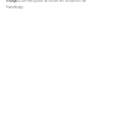
Indigo
 (
Carmen
) pour artistes en situation de 
handicap.
Soyez les premiers au courant des prochains
stages et formations :
Entrez votre email ici :
Envoyer
Une initiative de
Avec le soutien de
avec l'aide de la Fédération Wallonie-