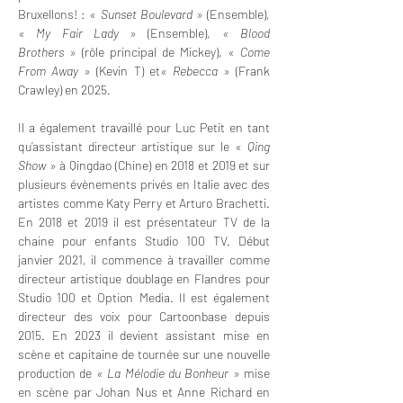
Bruxellons! : 
« Sunset Boulevard »
 (Ensemble), 
« My Fair Lady »
 (Ensemble), 
« Blood 
Brothers »
 (rôle principal de Mickey), 
« Come 
From Away »
 (Kevin T) et
« Rebecca »
 (Frank 
Crawley) en 2025. 
Il a également travaillé pour 
Luc Petit
 en tant 
qu’assistant directeur artistique sur le 
« Qing 
Show »
 à Qingdao (Chine) en 2018 et 2019 et sur 
plusieurs évènements privés en Italie avec des 
artistes comme Katy Perry et Arturo Brachetti. 
En 2018 et 2019 il est présentateur TV de la 
chaine pour enfants Studio 100 TV. Début 
janvier 2021, il commence à travailler comme 
directeur artistique doublage en Flandres pour 
Studio 100 et Option Media. Il est également 
directeur des voix pour Cartoonbase depuis 
2015. En 2023 il devient assistant mise en 
scène et capitaine de tournée sur une nouvelle 
production de 
« La Mélodie du Bonheur »
 mise 
en scène par Johan Nus et Anne Richard en 