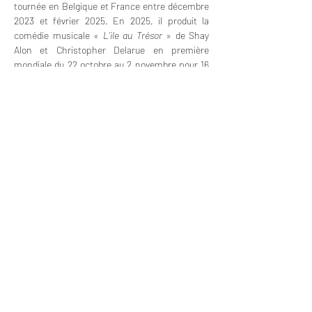
tournée en Belgique et France entre décembre 
2023 et février 2025. En 2025, il produit la 
comédie musicale 
« L’ile au Trésor »
 de Shay 
Alon et Christopher Delarue en première 
mondiale du 22 octobre au 2 novembre pour 16 
représentations dans 3 villes en Belgique.
Soyez les premiers au courant des prochains
stages et formations :
Entrez votre email ici :
Envoyer
Une initiative de
Avec le soutien de