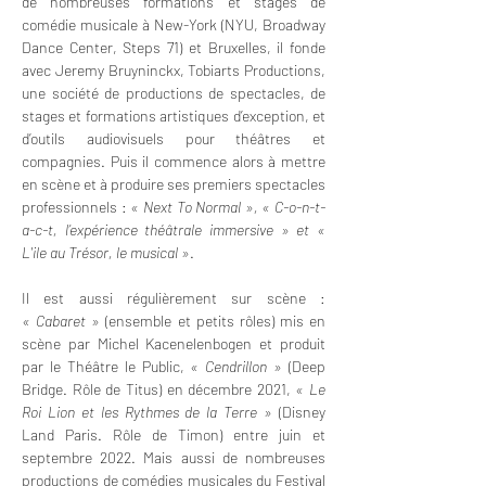
de nombreuses formations et stages de 
comédie musicale à New-York (
NYU
, Broadway 
Dance Center, Steps 71) et Bruxelles, il fonde 
avec Jeremy Bruyninckx, 
Tobiarts Productions
, 
une société de productions de spectacles, de 
stages et formations artistiques d’exception, et 
d’outils audiovisuels pour théâtres et 
compagnies. Puis il commence alors à mettre 
en scène et à produire ses premiers spectacles 
professionnels : 
« Next To Normal »,
« C-o-n-t-
a-c-t, l’expérience théâtrale immersive » et « 
L'ile au Trésor, le musical »
. 
Il est aussi régulièrement sur scène : 
« Cabaret »
 (ensemble et petits rôles) mis en 
scène par Michel Kacenelenbogen et produit 
par le Théâtre le Public, 
« Cendrillon »
 (Deep 
Bridge. Rôle de Titus) en décembre 2021, 
« Le 
Roi Lion et les Rythmes de la Terre »
 (Disney 
Land Paris. Rôle de Timon) entre juin et 
septembre 2022. Mais aussi de nombreuses 
productions de comédies musicales du Festival 