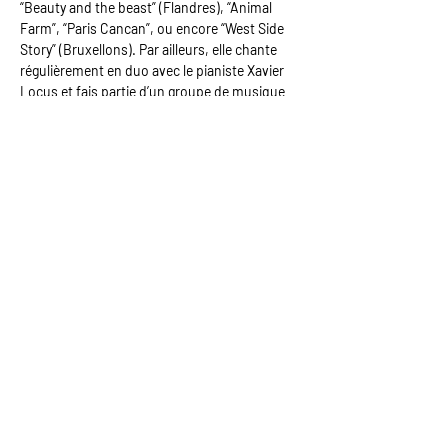
“Beauty and the beast” (Flandres), “Animal 
Farm”, “Paris Cancan”, ou encore “West Side 
Story” (Bruxellons). Par ailleurs, elle chante 
régulièrement en duo avec le pianiste Xavier 
Locus et fais partie d’un groupe de musique 
où elle s’exerce à l’écriture et à la composition. 
Soyez les premiers au courant des prochains
stages et formations :
Entrez votre email ici :
Envoyer
Une initiative de
Avec le soutien de