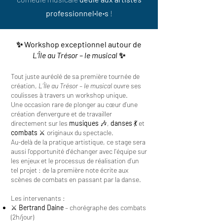
professionnel
·
le
·
s
!
✨ Workshop exceptionnel autour de
L’Île au Trésor – le musical
✨
Tout juste auréolé de sa première tournée de
création,
L’Île au Trésor – le musical
ouvre ses
coulisses à travers un workshop unique.
Une occasion rare de plonger au cœur d’une
création d’envergure et de travailler
directement sur les
musiques
🎶,
danses
💃 et
combats
⚔️ originaux du spectacle.
Au-delà de la pratique artistique, ce stage sera
aussi l’opportunité d’échanger avec l’équipe sur
les enjeux et le processus de réalisation d’un
tel projet : de la première note écrite aux
scènes de combats en passant par la danse.
Les intervenants :
⚔️
Bertrand Daine
– chorégraphe des combats
(2h/jour)