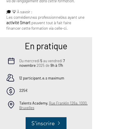
vis de l'engagement dans cette formation.
🎓 💡 À savoir :
Les comédien·ne·s professionnel·le·s ayant une
activité Smart
peuvent tout à fait faire
financer cette formation via celle-ci.
En pratique
Du mercredi
5
au vendredi
7
novembre
2025 de
9h à 17h
12
participant.e.s maximum
225
€
Talents Academy,
Rue Franklin 126a, 1000,
Bruxelles
S'inscrire