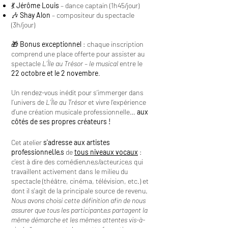
💃
Jérôme Louis
– dance captain (1h45/jour)
🎶
Shay Alon
– compositeur du spectacle
(3h/jour)​
🎁
Bonus exceptionnel
: chaque inscription
comprend une place offerte pour assister au
spectacle
L’Île au Trésor – le musical
entre le
22 octobre et le 2 novembre
.
Un rendez-vous inédit pour s’immerger dans
l’univers de
L’Île au Trésor
et vivre l’expérience
d’une création musicale professionnelle…
aux
côtés de ses propres créateurs !
Cet atelier
s'adresse aux artistes
professionnel·le·s
de
tous niveaux vocaux
:
c'est à dire des comédien·ne·s/acteur·ice·s qui
travaillent activement dans le milieu du
spectacle (théâtre, cinéma, télévision, etc.) et
dont il s'agit de la principale source de revenu.
Nous avons choisi cette définition afin de nous
assurer que tous les participant·e·s partagent la
même démarche et les mêmes attentes vis-à-