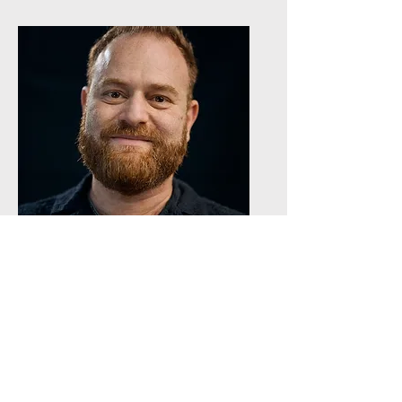
Shay Alon
Polyphonie Vocale