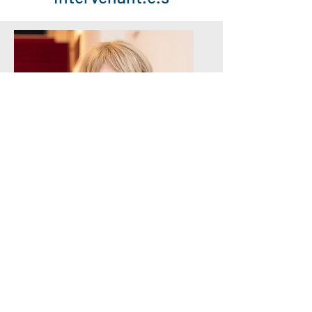
Hélène Theunissen​
Professeure d’Art dramatique