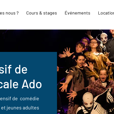
es nous ?
Cours & stages
Événements
Location
sif de
cale Ado
ntensif de comédie
 et jeunes adultes