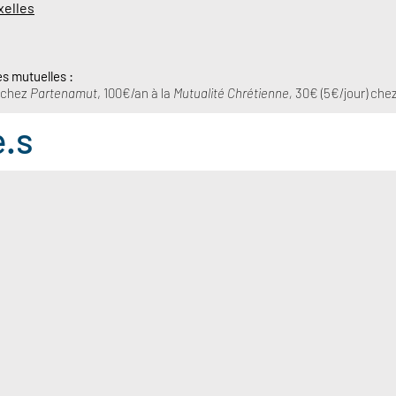
xelles
es mutuelles :
) chez
Partenamut
, 100€/an à la
Mutualité Chrétienne,
30€ (5€/jour) che
e.s