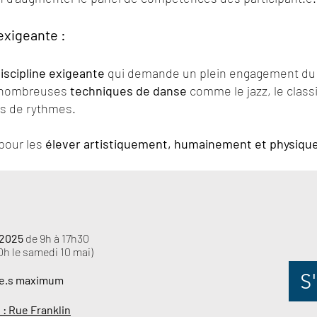
exigeante :
iscipline exigeante
qui demande un plein engagement du co
 nombreuses
techniques de danse
comme le jazz, le class
ts de rythmes.
pour les
élever artistiquement, humainement et physiqu
 2025
de 9h à 17h30
0h le samedi 10 mai)
S'
t.e.s maximum
 : Rue Franklin