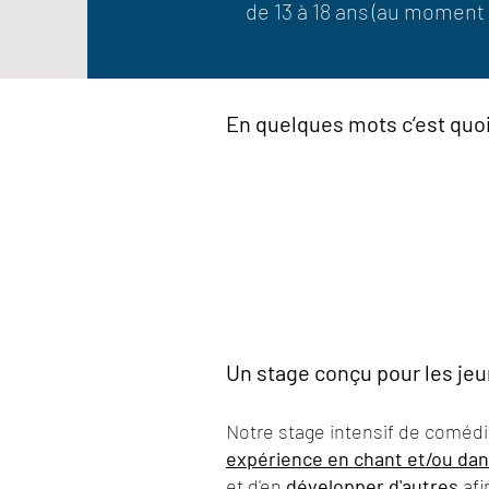
de 13 à 18 ans (au moment
En quelques mots c’est quoi
Un stage conçu pour les jeu
Notre stage intensif de coméd
expérience en chant et/ou dan
et d'en
développer d'autres
afi