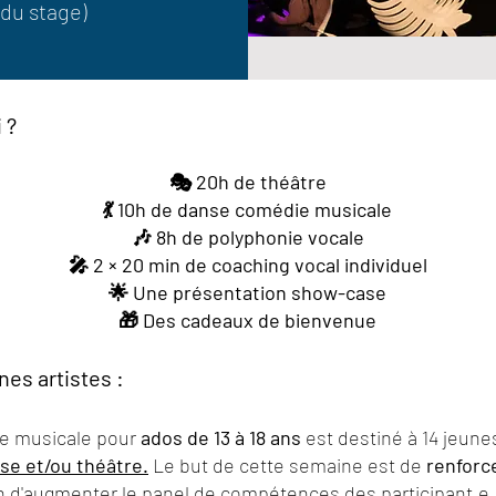
 du stage)
 ?
🎭 20h de théâtre
💃 10h de danse comédie musicale
🎶 8h de polyphonie vocale
🎤 2 × 20 min de coaching vocal individuel
🌟 Une présentation show-case
🎁 Des cadeaux de bienvenue
nes artistes :
ie musicale pour
ados de 13 à 18 ans
est destiné à 14 jeu
se et/ou théâtre.
Le but de cette semaine est de
renforc
n d'augmenter le panel de compétences des participant.e.