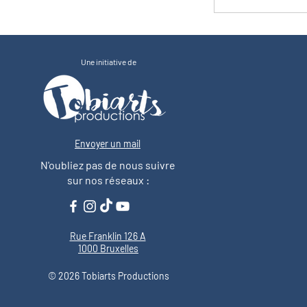
Une initiative de
Envoyer un mail
entsAcademy.be
entsacademy.be
N'oubliez pas de nous suivre
sur nos réseaux :
Rue Franklin 126 A
 Bruxelles
 Bruxelles
1000 Bruxelles
© 2026 Tobiarts Productions