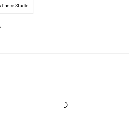
s Dance Studio
s
r