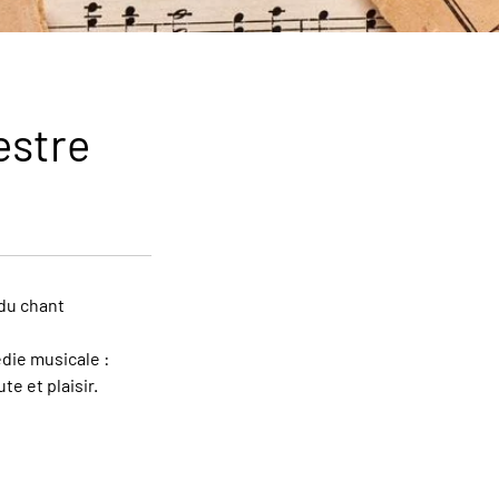
estre
 du chant
édie musicale :
e et plaisir.