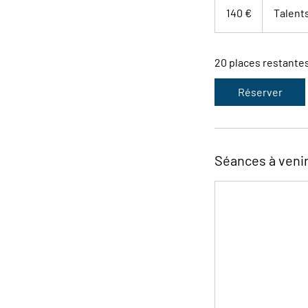
euros
140 €
Talent
20 places restante
Réserver
Séances à veni